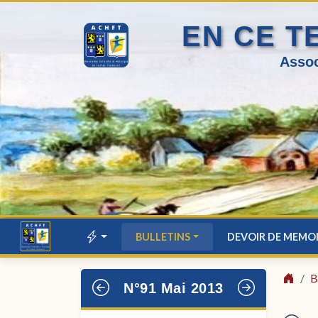
EN CE T
Assoc
BULLETINS
DEVOIR DE MEMO
B
N°91 Mai 2013