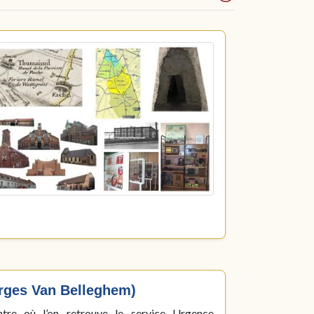
orges Van Belleghem)
ntre où l’on retrouve le service Urgence