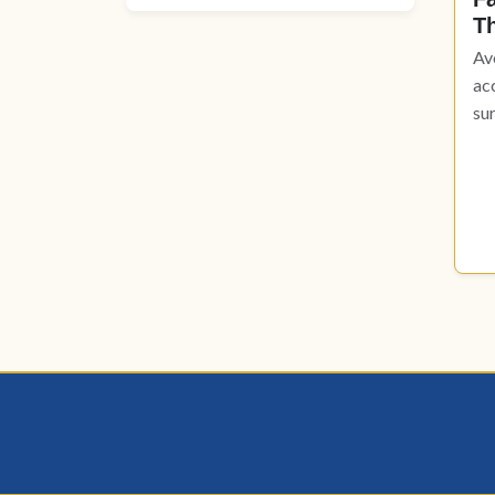
T
Av
ac
sur