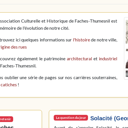
Association Culturelle et Historique de Faches-Thumesnil est
mémoire de l'évolution de notre cité.
trouvez ici quelques informations sur
l'histoire
de notre ville,
rigine des rues
couvrez également le patrimoine
architectural
et
industriel
 Faches-Thumesnil.
ns oublier une série de pages sur nos carrières souterraines,
s
catiches
!
Solacité (Ge
La question du jour
retenir
aches-
Avant de s’appeler Solacité, le ce