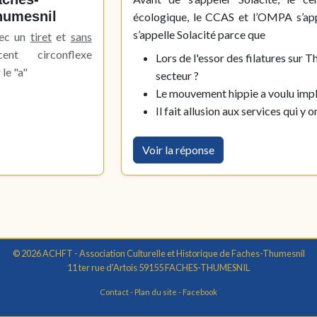
humesnil
écologique, le CCAS et l’OMPA s’app
s’appelle Solacité parce que
ec un
tiret
et
sans
cent circonflexe
Lors de l'essor des filatures sur Th
 le "a"
secteur ?
Le mouvement hippie a voulu implant
Il fait allusion aux services qui y
Voir la réponse
© 2026 ACHFT - Association Culturelle et Historique de Faches-Thumesnil
11 ter rue d'Artois 59155 FACHES-THUMESNIL
Contact
-
Plan du site
-
Facebook