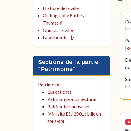
Histoire de la ville
Orthographe Faches-
L'
Thumesnil
la 
Quiz sur la ville
La webradio
Re
l'
o
Dé
Sections de la partie
de
"Patrimoine"
Sa
Patrimoine
le
Les catiches
Patrimoine architectural
Patrimoine industriel
Mini site ESJ 2001 : Lille en
sous-sol
A 
F