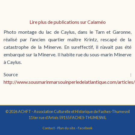
Lire plus de publications sur Calaméo
Photo montage du lac de Caylus, dans le Tarn et Garonne,
réalisé par l'ancien quartier maître Krintz, rescapé de la
catastrophe de la Minerve. En sureffectif, il n’avait pas été
embarqué sur la Minerve. Il habite rue du sous-marin Minerve
à Caylus.
Source :
http://www.sousmarinmarsouinperledelatlantique.com/article
© 2026 ACHFT - Association Culturelle et Historique de Faches-Thumesnil
11 ter rue d'Artois 59155 FACHES-THUMESNIL
Contact
-
Plan du site
-
Facebook