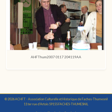
AHFThum2007 0117 204119AA
© 2026 ACHFT - Association Culturelle et Historique de Faches-Thumesnil
11 ter rue d'Artois 59155 FACHES-THUMESNIL