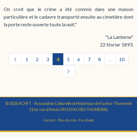
On croit que le crime a été commis dans une maison
particulière et le cadavre transporté ensuite au cimetière dont
la porte reste ouverte toute la nuit."
"La Lanterne"
22 février 1893.
1
2
3
4
5
6
7
8
...
10
© 2026 ACHFT - Association Culturelle et Historique de Faches-Thumesnil
11 ter rue d'Artois 59155 FACHES-THUMESNIL
Contact
-
Plan du site
-
Facebook