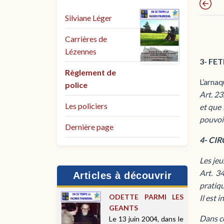
Silviane Léger
Carrières de
Lézennes
3- FE
Règlement de
L’arnaq
police
Art. 23
Les policiers
et que 
pouvoir
Dernière page
4- CI
Les jeu
Art. 34
Articles à découvrir
pratiqu
ODETTE PARMI LES
Il est i
GEANTS
Dans ce
Le 13 juin 2004, dans le