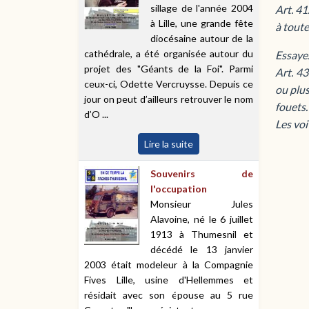
sillage de l'année 2004
Art. 41
à Lille, une grande fête
à toute
diocésaine autour de la
cathédrale, a été organisée autour du
Essayez
projet des "Géants de la Foi". Parmi
Art. 43
ceux-ci, Odette Vercruysse. Depuis ce
ou plus
jour on peut d’ailleurs retrouver le nom
fouets.
d’O ...
Les voi
Lire la suite
Souvenirs de
l'occupation
Monsieur Jules
Alavoine, né le 6 juillet
1913 à Thumesnil et
décédé le 13 janvier
2003 était modeleur à la Compagnie
Fives Lille, usine d'Hellemmes et
résidait avec son épouse au 5 rue