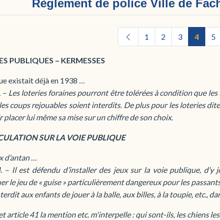
Règlement de police Ville de Fa
1
2
3
4
5
TES PUBLIQUES – KERMESSES
ue existait déjà en 1938 …
. – Les loteries foraines pourront être tolérées à condition que l
les coups rejouables soient interdits. De plus pour les loteries dites
 placer lui même sa mise sur un chiffre de son choix.
RCULATION SUR LA VOIE PUBLIQUE
x d’antan …
. – Il est défendu d’installer des jeux sur la voie publique, d’y
er le jeu de « guise » particulièrement dangereux pour les passants
nterdit aux enfants de jouer à la balle, aux billes, à la toupie, etc., da
t article 41 la mention etc. m'interpelle : qui sont-ils, les chiens le