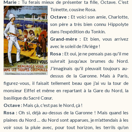
Marie :
Tu ferais mieux de présenter ta fille, Octave. C'est
Toinette, cousine Rosa.
Octave :
Et voici son amie, Charlotte,
son père a très bien connu Hippolyte
dans l'expédition du Tonkin.
Grand-mère :
Et bien, vous arrivez
avec le soleil de l'Ariège !
Rosa :
Et oui, je ne pensais pas qu'il me
suivrait jusqu'aux brumes du Nord.
J'imaginais qu'il pleuvait toujours au-
dessus de la Garonne. Mais à Paris,
figurez-vous, il faisait tellement beau que j'ai vu la tour de
monsieur Eiffel et même en repartant à la Gare du Nord, la
basilique du Sacré Cœur.
Octave :
Mais çà, c'est pas le Nord, çà !
Rosa :
Oh si, déjà au-dessus de la Garonne ! Mais quand les
plaines du Nord … du Nord sont apparues, je m'attendais à les
voir sous la pluie avec, pour tout horizon, les terrils qu'on