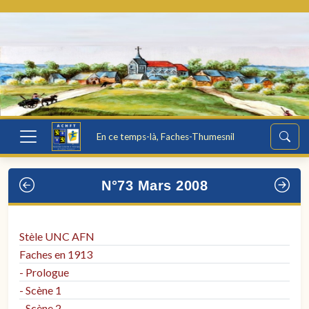
En ce temps-là, Faches-Thumesnil
N°73 Mars 2008
Stèle UNC AFN
Faches en 1913
- Prologue
- Scène 1
- Scène 2