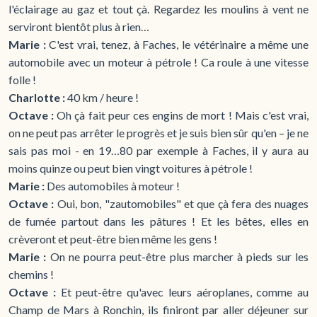
l'éclairage au gaz et tout çà. Regardez les moulins à vent ne
serviront bientôt plus à rien…
Marie :
C'est vrai, tenez, à Faches, le vétérinaire a même une
automobile avec un moteur à pétrole ! Ca roule à une vitesse
folle !
Charlotte :
40 km / heure !
Octave :
Oh çà fait peur ces engins de mort ! Mais c'est vrai,
on ne peut pas arrêter le progrès et je suis bien sûr qu'en – je ne
sais pas moi - en 19…80 par exemple à Faches, il y aura au
moins quinze ou peut bien vingt voitures à pétrole !
Marie :
Des automobiles à moteur !
Octave :
Oui, bon, "zautomobiles" et que çà fera des nuages
de fumée partout dans les pâtures ! Et les bêtes, elles en
crèveront et peut-être bien même les gens !
Marie :
On ne pourra peut-être plus marcher à pieds sur les
chemins !
Octave :
Et peut-être qu'avec leurs aéroplanes, comme au
Champ de Mars à Ronchin, ils finiront par aller déjeuner sur