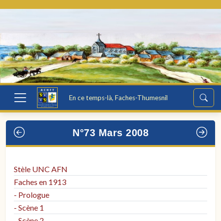
En ce temps-là, Faches-Thumesnil
N°73 Mars 2008
Stèle UNC AFN
Faches en 1913
- Prologue
- Scène 1
- Scène 2