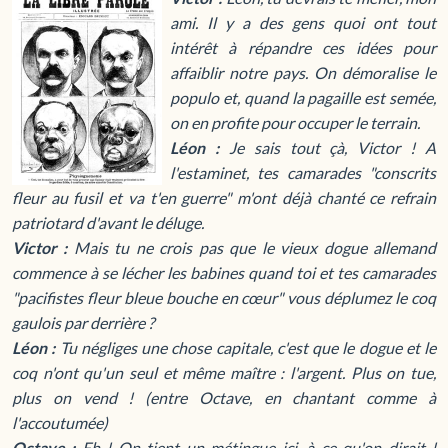
ami. Il y a des gens quoi ont tout
intérêt à répandre ces idées pour
affaiblir notre pays. On démoralise le
populo et, quand la pagaille est semée,
on en profite pour occuper le terrain.
Léon :
Je sais tout çà, Victor ! A
l'estaminet, tes camarades "conscrits
fleur au fusil et va t'en guerre" m'ont déjà chanté ce refrain
patriotard d'avant le déluge.
Victor :
Mais tu ne crois pas que le vieux dogue allemand
commence à se lécher les babines quand toi et tes camarades
"pacifistes fleur bleue bouche en cœur" vous déplumez le coq
gaulois par derrière ?
Léon :
Tu négliges une chose capitale, c'est que le dogue et le
coq n'ont qu'un seul et même maître : l'argent. Plus on tue,
plus on vend ! (entre Octave, en chantant comme à
l'accoutumée)
Octave :
Eh ! On tient un métingue ici, à ce qu'on dirait !