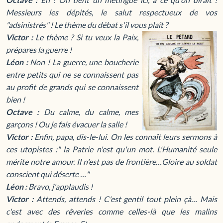
Messieurs les dépités, le salut respectueux de vos
"adsinistrés" ! Le thème du débat s'il vous plaît ?
Victor :
Le thème ? Si tu veux la Paix,
prépares la guerre !
Léon :
Non ! La guerre, une boucherie
entre petits qui ne se connaissent pas
au profit de grands qui se connaissent
bien !
Octave :
Du calme, du calme, mes
garçons ! Ou je fais évacuer la salle !
Victor :
Enfin, papa, dis-le-lui. On les connaît leurs sermons à
ces utopistes :" la Patrie n'est qu'un mot. L'Humanité seule
mérite notre amour. Il n'est pas de frontière…Gloire au soldat
conscient qui déserte …"
Léon :
Bravo, j'applaudis !
Victor :
Attends, attends ! C'est gentil tout plein çà… Mais
c'est avec des rêveries comme celles-là que les malins