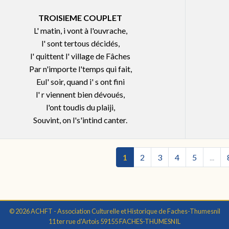
TROISIEME COUPLET
L' matin, i vont à l'ouvrache,
l' sont tertous décidés,
l' quittent l' village de Fâches
Par n'importe l'temps qui fait,
Eul' soir, quand i' s ont fini
l' r viennent bien dévoués,
l'ont toudis du plaiji,
Souvint, on l's'intind canter.
1
2
3
4
5
...
© 2026 ACHFT - Association Culturelle et Historique de Faches-Thumesnil
11 ter rue d'Artois 59155 FACHES-THUMESNIL