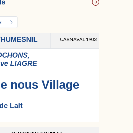
Is
8
THUMESNIL
CARNAVAL 1903
HOCHONS,
uve LIAGRE
e nous Village
de Lait