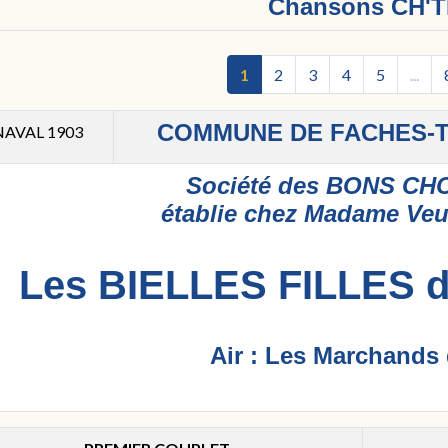
Chansons CH'T
1
2
3
4
5
...
COMMUNE DE FACHES-
AVAL 1903
Société des BONS C
établie chez Madame Ve
Les BIELLES FILLES d
Air : Les Marchands 