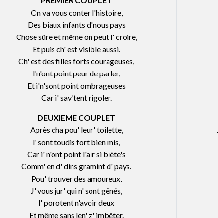
PREMIER COUPLET
On va vous conter l'histoire,
Des biaux infants d'nous pays
Chose sûre et même on peut l' croire,
Et puis ch' est visible aussi.
Ch' est des filles forts courageuses,
l'n'ont point peur de parler,
Et i'n'sont point ombrageuses
Car i' sav'tent rigoler.
DEUXIEME COUPLET
Après cha pou' leur' toilette,
l' sont toudis fort bien mis,
Car i' n'ont point l'air si biète's
Comm' en d' dins gramint d' pays.
Pou' trouver des amoureux,
J' vous jur' qui n' sont gênés,
l' porotent n'avoir deux
Et même sans len' z' imbêter.