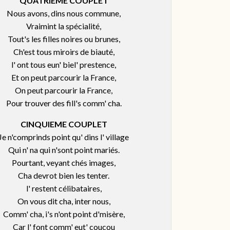
QUATRIEME COUPLET
Nous avons, dins nous commune,
Vraimint la spécialité,
Tout's les filles noires ou brunes,
Ch'est tous miroirs de biauté,
l' ont tous eun' biel' prestence,
Et on peut parcourir la France,
On peut parcourir la France,
Pour trouver des fill's comm' cha.
CINQUIEME COUPLET
Je n'comprinds point qu' dins l' village
Qui n' na qui n'sont point mariés.
Pourtant, veyant chés images,
Cha devrot bien les tenter.
l' restent célibataires,
On vous dit cha, inter nous,
Comm' cha, i's n'ont point d'misère,
Car l' font comm' eut' coucou